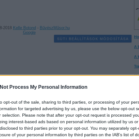
8-2018
Kelle Botond
-
Bűvész
Műsor
.hu
Google
Ho
SÜTI BEÁLLÍTÁSOK MÓDOSÍTÁSA
A 
A 
To
Ho
I h
Not Process My Personal Information
A 
gy
to opt-out of the sale, sharing to third parties, or processing of your per
formation for targeted advertising by us, please use the below opt-out s
Cs
r selection. Please note that after your opt-out request is processed y
Cs
eing interest-based ads based on personal information utilized by us or
disclosed to third parties prior to your opt-out. You may separately opt-
It
losure of your personal information by third parties on the IAB’s list of
Té