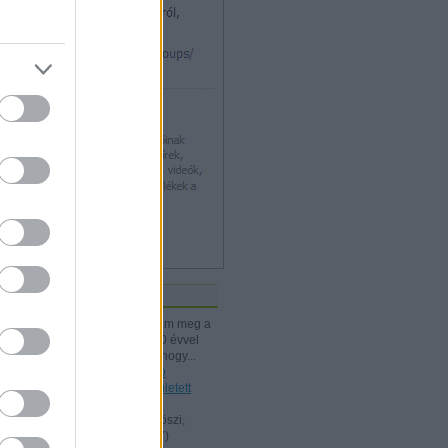
iss topikok
kissiú:
Nagymamámtól kaptam meg a
25 Kártyatrükköt, amit ő kb. 20 évvel
korábban vehetett. (Jó tudni, hogy...
(
2024.12.03. 18:24
)
A Rodolfo
bűvészdobozok - 110 éve született
Rodolfo
Kelle Botond:
@Omcsesz: Köszi,
javítottam.
(
2024.06.18. 10:17
)