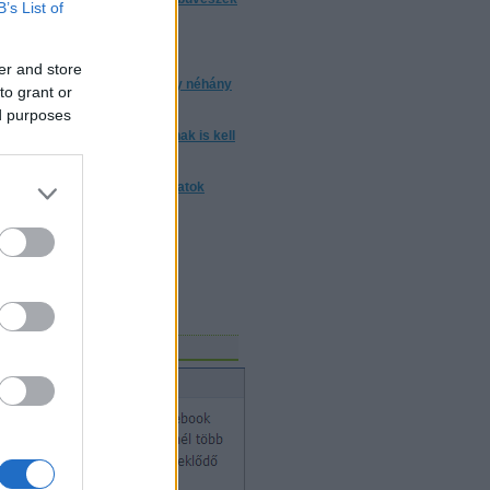
B’s List of
trükkjeiket?
torrentezésről
er and store
 a bizonyos 10 000 óra, avagy néhány
to grant or
ndolat a gyakorlásról
ed purposes
m elég ártatlannak lenni. Annak is kell
nni
nulj trükköt! - trükkmagyarázatok
Mosolygó Kórház Alapítvány
vészeket keres!
gicSports
bűvészet hete
acebook