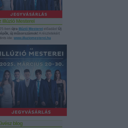
 Illúzió Mesterei
25-ben
újra
Illúzió Mesterei
előadás!
Új
llépők, új műsorszámok!
A részletekért
tints ide:
www.illuziomesterei.hu
űvész blog