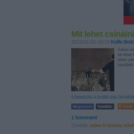
Mit lehet csinál
2013.01.18. 20:10
Kelle Bot
Sokan ké
be lehet
lehet vel
kezdődik 
A bejegyzés a tovább után folytatód
Tetszik
1
komment
Címkék:
video
tv
bűvész
bűvé