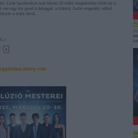
ajtó. Csak facebookon már bőven 10 millió megtekintés fölött jár a
t van egy kis gond a dologgal: a trükköt Justin engedély nélkül
lőször a trükk rövid…
Az
20
fe
ik »
kat
0
koppintása
danny cole
B