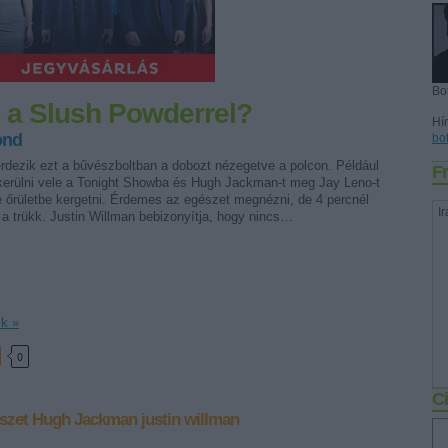
Bo
ni a Slush Powderrel?
Hír
ond
bo
rdezik ezt a bűvészboltban a dobozt nézegetve a polcon. Például
Fr
 kerülni vele a Tonight Showba és Hugh Jackman-t meg Jay Leno-t
e őrületbe kergetni. Érdemes az egészet megnézni, de 4 percnél
Ir
a trükk. Justin Willman bebizonyítja, hogy nincs…
ik »
0
Ci
szet
Hugh Jackman
justin willman