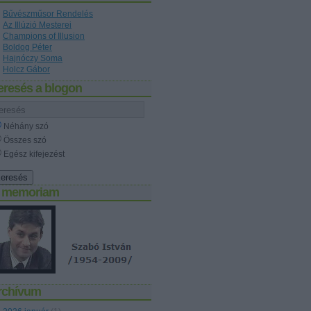
Bűvészműsor Rendelés
Az Illúzió Mesterei
Champions of Illusion
Boldog Péter
Hajnóczy Soma
Holcz Gábor
eresés a blogon
Néhány szó
Összes szó
Egész kifejezést
n memoriam
rchívum