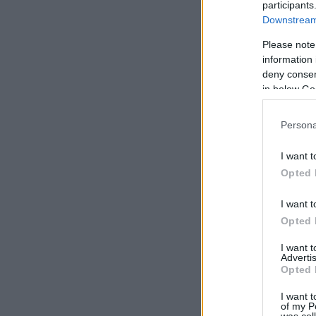
participants
Downstream 
Please note
information 
deny consent
in below Go
Persona
I want t
Opted 
I want t
Opted 
I want 
Advertis
Opted 
I want t
of my P
was col