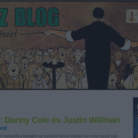
: Danny Cole és Justin Willman
ond
an hátradőlve lebegett az esküvői tánca közben és most ezzel van