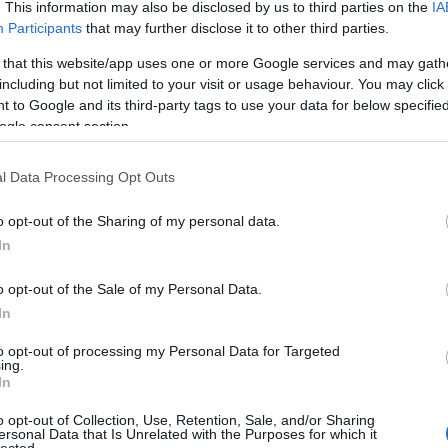
. This information may also be disclosed by us to third parties on the
IA
a 
Participants
that may further disclose it to other third parties.
A 
 that this website/app uses one or more Google services and may gath
Az
including but not limited to your visit or usage behaviour. You may click 
go
 to Google and its third-party tags to use your data for below specifi
Ne
ogle consent section.
tű
Ta
l Data Processing Opt Outs
A 
bű
o opt-out of the Sharing of my personal data.
In
Ma
A 
o opt-out of the Sale of my Personal Data.
In
F
to opt-out of processing my Personal Data for Targeted
ing.
In
o opt-out of Collection, Use, Retention, Sale, and/or Sharing
ersonal Data that Is Unrelated with the Purposes for which it
lected.