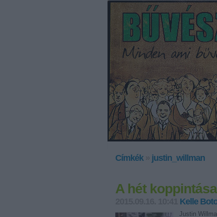
Címkék
»
justin_willman
A hét koppintása
2015.09.16. 10:41
Kelle Bot
Justin Willm