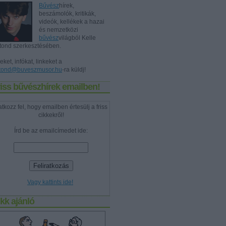
Bűvész
hírek,
beszámolók, kritikák,
videók, kellékek a hazai
és nemzetközi
bűvész
világból Kelle
tond szerkesztésében.
eket, infókat, linkeket a
tond@buveszmusor.hu
-ra küldj!
iss bűvészhírek emailben!
atkozz fel, hogy emailben értesülj a friss
cikkekről!
Írd be az emailcímedet ide:
Vagy kattints ide!
kk ajánló