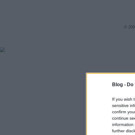
© 200
Blog -
Do 
If you wish 
sensitive in
confirm you
continue se
information 
further disc