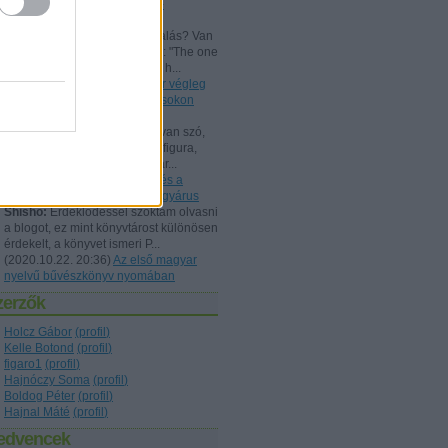
Beszámoló a bűvész Európa-
bajnokságról - FISM 2024
aang:
@Kelle Botond: És, csalás? Van
tudományos magyarázat erre: "The one
he bent with me peering over h...
(
2021.07.25. 19:15
)
Uri Geller végleg
"megtért": bűvészkongresszusokon
szemináriumozik
Shisho:
Szerintem itt is arról van szó,
hogy egy ennyire kidolgozott figura,
brand esetén fontos, hogy már...
(
2021.02.26. 18:22
)
Rodolfo és a
Dunából kimentett kínai gyöngyárus
Shisho:
Érdeklődéssel szoktam olvasni
a blogot, ez mint könyvtárost különösen
érdekelt, a könyvet ismeri P...
(
2020.10.22. 20:36
)
Az első magyar
nyelvű bűvészkönyv nyomában
zerzők
Holcz Gábor
(
profil
)
Kelle Botond
(
profil
)
figaro1
(
profil
)
Hajnóczy Soma
(
profil
)
Boldog Péter
(
profil
)
Hajnal Máté
(
profil
)
edvencek