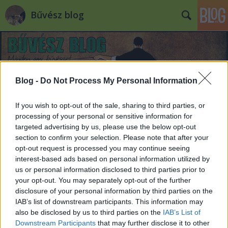
Bűvész blog
Blog -
Do Not Process My Personal Information
If you wish to opt-out of the sale, sharing to third parties, or
Címkék
»
kontakt_rádió
processing of your personal or sensitive information for
targeted advertising by us, please use the below opt-out
Dr. Szabó G. Gábor a Kontakt
section to confirm your selection. Please note that after your
opt-out request is processed you may continue seeing
Rádióban
interest-based ads based on personal information utilized by
us or personal information disclosed to third parties prior to
Kelle Botond
•
2009. július 15.
0
your opt-out. You may separately opt-out of the further
disclosure of your personal information by third parties on the
Egy régi adósságomat törlesztem azzal, hogy az
IAB’s list of downstream participants. This information may
április 25-én a Kontakt Rádióban elhangzott interjút
also be disclosed by us to third parties on the
IAB’s List of
megosztom veletek. 18 és 19 óra között Szabó István
Downstream Participants
that may further disclose it to other