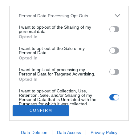
vendége volt Dr. Szabó G. Gábor, nemzetközi
third parties.
referenciákkal rendelkező kártyabűvész, aki igen jó
Please note that this website/app uses one or more Google
kapcsolatteremtő…
Personal Data Processing Opt Outs
services and may gather and store information including but
not limited to your visit or usage behaviour. You may click to
I want to opt-out of the Sharing of my
Kérdezd Dr. Szabó G. Gábort!
personal data.
grant or deny consent to Google and its third-party tags to
Opted In
use your data for below specified purposes in below Google
Kelle Botond
•
2009. április 21.
5
consent section.
I want to opt-out of the Sale of my
Personal Data.
Most szombaton, április 25-én a Kontakt Rádió
Opted In
műsora napközben a különlegességek jegyében telik
I want to opt-out of processing my
és ez nem lesz másképpen az esti műsorsávban sem.
Personal Data for Targeted Advertising.
18 és 19 óra között Szabó István vendége lesz Dr.
Opted In
Szabó G. Gábor, nemzetközi referenciákkal
I want to opt-out of Collection, Use,
rendelkező kártyabűvész, aki…
Retention, Sale, and/or Sharing of my
Personal Data that Is Unrelated with the
Purposes for which it was collected.
Opted Out
CONFIRM
Google consents
Data Deletion
Data Access
Privacy Policy
I want to allow Google to enable storage