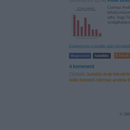
2018.02.23. 22:42
Kelle Bot
Csirmaz Andrá
bűvészműsorok
adta, hogy F
szolgáltatás
A bejegyzés a tovább után folytatód
Tetszik
4
komment
Címkék:
kutatás
árak
felméré
kelle botond
csirmaz andrás
© 200