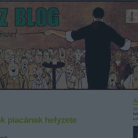
Az
20
fe
 piacának helyzete
kat