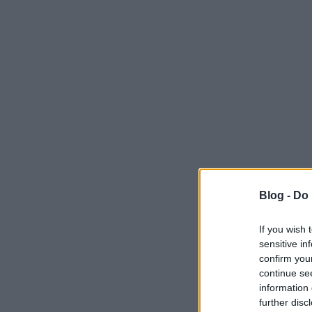
Blog -
Do 
If you wish 
sensitive in
confirm you
continue se
information 
further disc