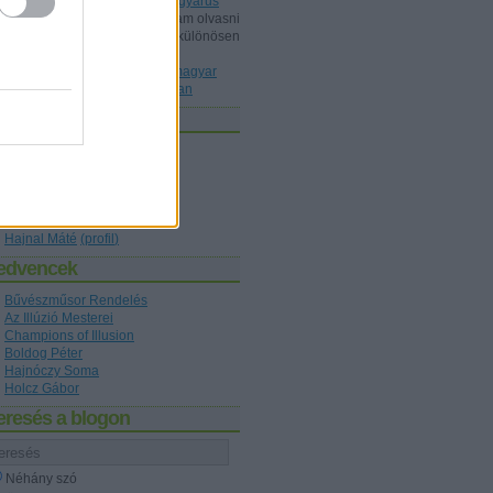
Dunából kimentett kínai gyöngyárus
Shisho:
Érdeklődéssel szoktam olvasni
a blogot, ez mint könyvtárost különösen
érdekelt, a könyvet ismeri P...
(
2020.10.22. 20:36
)
Az első magyar
nyelvű bűvészkönyv nyomában
zerzők
Holcz Gábor
(
profil
)
Kelle Botond
(
profil
)
figaro1
(
profil
)
Hajnóczy Soma
(
profil
)
Boldog Péter
(
profil
)
Hajnal Máté
(
profil
)
edvencek
Bűvészműsor Rendelés
Az Illúzió Mesterei
Champions of Illusion
Boldog Péter
Hajnóczy Soma
Holcz Gábor
eresés a blogon
Néhány szó