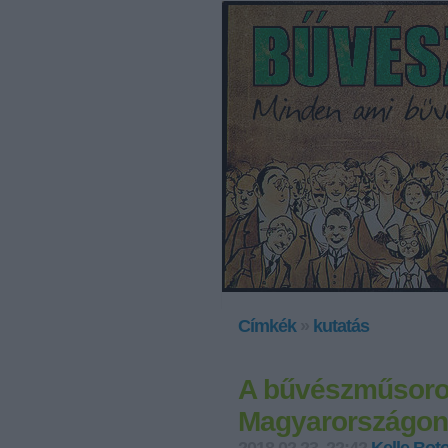
Címkék
»
kutatás
A bűvészműsorok
Magyarországon