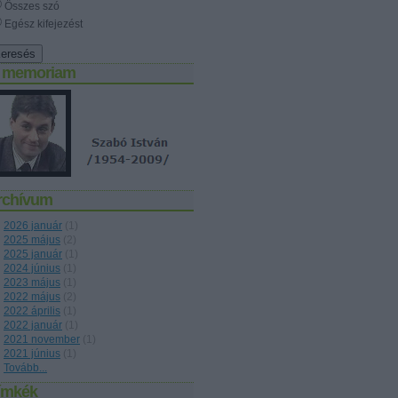
Összes szó
Egész kifejezést
n memoriam
rchívum
2026 január
(
1
)
2025 május
(
2
)
2025 január
(
1
)
2024 június
(
1
)
2023 május
(
1
)
2022 május
(
2
)
2022 április
(
1
)
2022 január
(
1
)
2021 november
(
1
)
2021 június
(
1
)
Tovább
...
ímkék