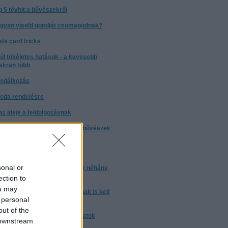
p 5 tévhit a bűvészekről
gyan viseld gondját csomagodnak?
ate card tricks
túl tökéletes hatások - a kevesebb
akran több
odálkozás
oda rendelésre
t az ideje a feldolgozásnak
nyleg: miért nem árulják el a bűvészek
trükkjeiket?
torrentezésről
sonal or
 a bizonyos 10 000 óra, avagy néhány
ndolat a gyakorlásról
ection to
ou may
m elég ártatlannak lenni. Annak is kell
 personal
nni
out of the
nulj trükköt! - trükkmagyarázatok
 downstream