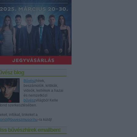
űvész blog
Bűvész
hírek,
beszámolók, kritikák,
videók, kellékek a hazai
és nemzetközi
bűvész
világból Kelle
tond szerkesztésében.
eket, infókat, linkeket a
tond@buveszmusor.hu
-ra küldj!
iss bűvészhírek emailben!