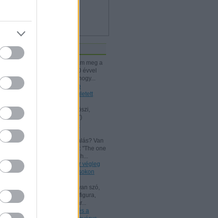
iss topikok
kissiú:
Nagymamámtól kaptam meg a
25 Kártyatrükköt, amit ő kb. 20 évvel
korábban vehetett. (Jó tudni, hogy...
(
2024.12.03. 18:24
)
A Rodolfo
bűvészdobozok - 110 éve született
Rodolfo
Kelle Botond:
@Omcsesz: Köszi,
javítottam.
(
2024.06.18. 10:17
)
Beszámoló a bűvész Európa-
bajnokságról - FISM 2024
aang:
@Kelle Botond: És, csalás? Van
tudományos magyarázat erre: "The one
he bent with me peering over h...
(
2021.07.25. 19:15
)
Uri Geller végleg
"megtért": bűvészkongresszusokon
szemináriumozik
Shisho:
Szerintem itt is arról van szó,
hogy egy ennyire kidolgozott figura,
brand esetén fontos, hogy már...
(
2021.02.26. 18:22
)
Rodolfo és a