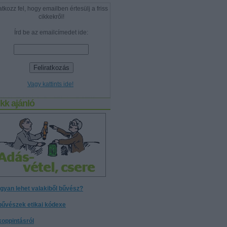
atkozz fel, hogy emailben értesülj a friss
cikkekről!
Írd be az emailcímedet ide:
Vagy kattints ide!
kk ajánló
gyan lehet valakiből bűvész?
bűvészek etikai kódexe
koppintásról