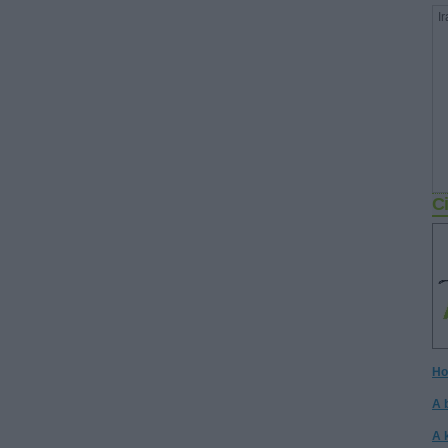
Ir
Ci
Ho
A 
A 