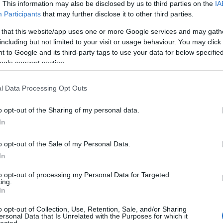
. This information may also be disclosed by us to third parties on the
IA
A 
bű
Participants
that may further disclose it to other third parties.
Ma
 that this website/app uses one or more Google services and may gath
including but not limited to your visit or usage behaviour. You may click 
A 
 to Google and its third-party tags to use your data for below specifi
F
ogle consent section.
l Data Processing Opt Outs
o opt-out of the Sharing of my personal data.
In
o opt-out of the Sale of my Personal Data.
In
to opt-out of processing my Personal Data for Targeted
ing.
In
o opt-out of Collection, Use, Retention, Sale, and/or Sharing
ersonal Data that Is Unrelated with the Purposes for which it
lected.