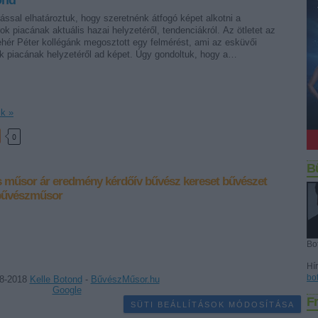
ond
ssal elhatároztuk, hogy szeretnénk átfogó képet alkotni a
 piacának aktuális hazai helyzetéről, tendenciákról. Az ötletet az
ehér Péter kollégánk megosztott egy felmérést, ami az esküvői
ok piacának helyzetéről ad képet. Úgy gondoltuk, hogy a…
ik »
0
B
s
műsor
ár
eredmény
kérdőív
bűvész
kereset
bűvészet
bűvészműsor
Bo
Hír
bo
8-2018
Kelle Botond
-
Bűvész
Műsor
.hu
Google
Fr
SÜTI BEÁLLÍTÁSOK MÓDOSÍTÁSA