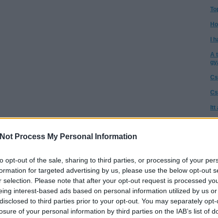
To
Ho
I h
A 
gy
Cs
Cs
It
Té
a 
Not Process My Personal Information
A 
to opt-out of the sale, sharing to third parties, or processing of your per
Az
go
formation for targeted advertising by us, please use the below opt-out s
r selection. Please note that after your opt-out request is processed y
Ne
eing interest-based ads based on personal information utilized by us or
tű
disclosed to third parties prior to your opt-out. You may separately opt-
Ta
losure of your personal information by third parties on the IAB’s list of