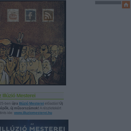
 Illúzió Mesterei
25-ben
újra
Illúzió Mesterei
előadás!
Új
llépők, új műsorszámok!
A részletekért
tints ide:
www.illuziomesterei.hu