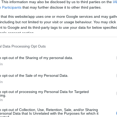
. This information may also be disclosed by us to third parties on the
IA
A 
bű
Participants
that may further disclose it to other third parties.
Ma
 that this website/app uses one or more Google services and may gath
including but not limited to your visit or usage behaviour. You may click 
A 
 to Google and its third-party tags to use your data for below specifi
F
ogle consent section.
l Data Processing Opt Outs
o opt-out of the Sharing of my personal data.
In
o opt-out of the Sale of my Personal Data.
In
to opt-out of processing my Personal Data for Targeted
ing.
In
o opt-out of Collection, Use, Retention, Sale, and/or Sharing
ersonal Data that Is Unrelated with the Purposes for which it
lected.