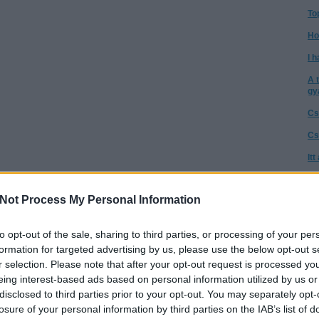
To
Ho
I h
A 
gy
Cs
Cs
It
Té
a 
Not Process My Personal Information
A 
to opt-out of the sale, sharing to third parties, or processing of your per
Az
go
formation for targeted advertising by us, please use the below opt-out s
r selection. Please note that after your opt-out request is processed y
Ne
eing interest-based ads based on personal information utilized by us or
tű
disclosed to third parties prior to your opt-out. You may separately opt-
Ta
losure of your personal information by third parties on the IAB’s list of