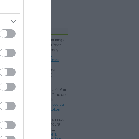
iss topikok
kissiú:
Nagymamámtól kaptam meg a
25 Kártyatrükköt, amit ő kb. 20 évvel
korábban vehetett. (Jó tudni, hogy...
(
2024.12.03. 18:24
)
A Rodolfo
bűvészdobozok - 110 éve született
Rodolfo
Kelle Botond:
@Omcsesz: Köszi,
javítottam.
(
2024.06.18. 10:17
)
Beszámoló a bűvész Európa-
bajnokságról - FISM 2024
aang:
@Kelle Botond: És, csalás? Van
tudományos magyarázat erre: "The one
he bent with me peering over h...
(
2021.07.25. 19:15
)
Uri Geller végleg
"megtért": bűvészkongresszusokon
szemináriumozik
Shisho:
Szerintem itt is arról van szó,
hogy egy ennyire kidolgozott figura,
brand esetén fontos, hogy már...
(
2021.02.26. 18:22
)
Rodolfo és a