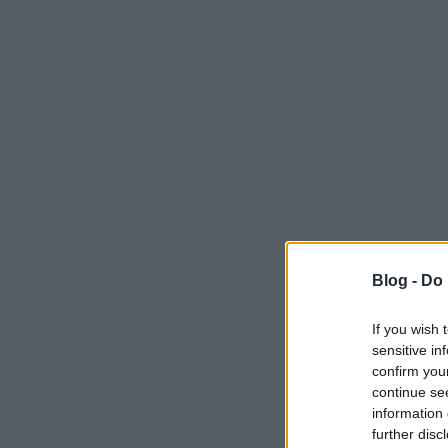
Blog -
Do 
If you wish 
sensitive in
confirm you
continue se
information 
further disc