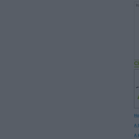
Ir
Ci
Ho
A 
A 