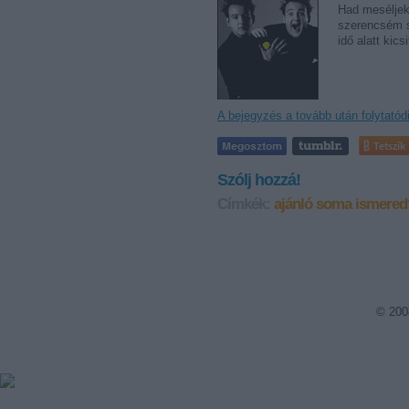
Had meséljek 
szerencsém sz
idő alatt ki
A bejegyzés a tovább után folytatód
Tetszik
Szólj hozzá!
Címkék:
ajánló
soma
ismered
© 200