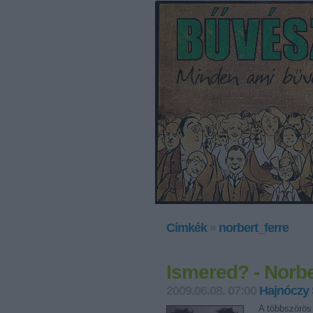
Címkék
»
norbert_ferre
Ismered? - Norbe
2009.06.08. 07:00
Hajnóczy
A többszörös 