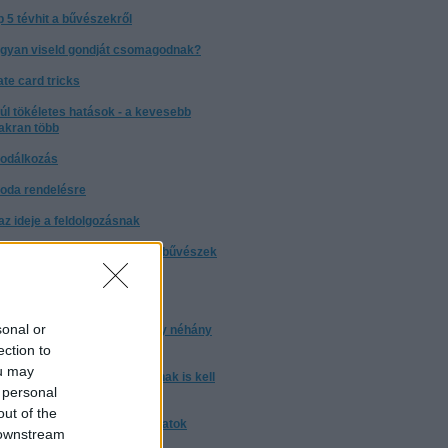
p 5 tévhit a bűvészekről
gyan viseld gondját csomagodnak?
ate card tricks
túl tökéletes hatások - a kevesebb
akran több
odálkozás
oda rendelésre
t az ideje a feldolgozásnak
nyleg: miért nem árulják el a bűvészek
trükkjeiket?
torrentezésről
sonal or
 a bizonyos 10 000 óra, avagy néhány
ndolat a gyakorlásról
ection to
ou may
m elég ártatlannak lenni. Annak is kell
 personal
nni
out of the
nulj trükköt! - trükkmagyarázatok
 downstream