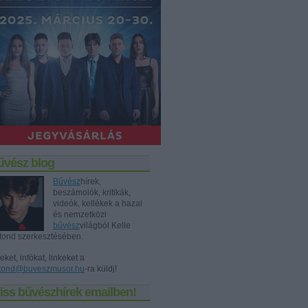
űvész blog
Bűvész
hírek,
beszámolók, kritikák,
videók, kellékek a hazai
és nemzetközi
bűvész
világból Kelle
tond szerkesztésében.
eket, infókat, linkeket a
tond@buveszmusor.hu
-ra küldj!
iss bűvészhírek emailben!