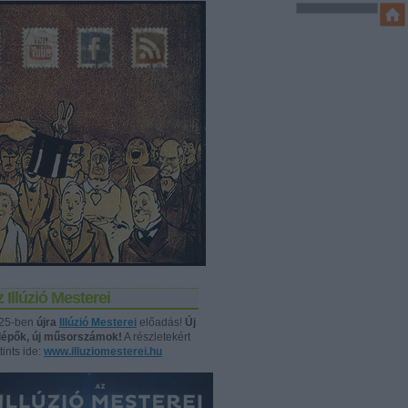
 Illúzió Mesterei
25-ben
újra
Illúzió Mesterei
előadás!
Új
llépők, új műsorszámok!
A részletekért
tints ide:
www.illuziomesterei.hu