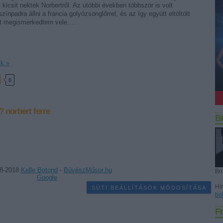
kicsit nektek Norbertről. Az utóbbi években többször is volt
ínpadra állni a francia golyózsonglőrrel, és az így együtt eltöltött
csit megismerkedtem vele.…
ik »
0
?
norbert ferre
B
8-2018
Kelle Botond
-
Bűvész
Műsor
.hu
Bo
Google
Hír
SÜTI BEÁLLÍTÁSOK MÓDOSÍTÁSA
bo
Fr