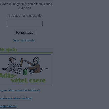
atkozz fel, hogy emailben értesülj a friss
cikkekről!
Írd be az emailcímedet ide:
Vagy kattints ide!
kk ajánló
gyan lehet valakiből bűvész?
bűvészek etikai kódexe
koppintásról