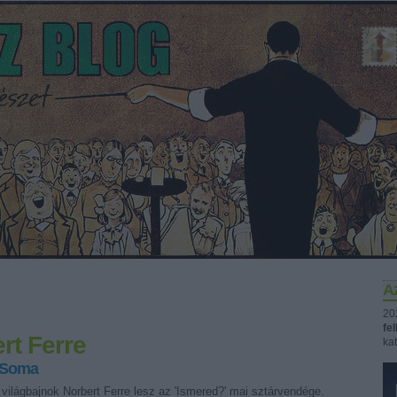
Az
20
fe
rt Ferre
kat
 Soma
világbajnok Norbert Ferre lesz az 'Ismered?' mai sztárvendége.