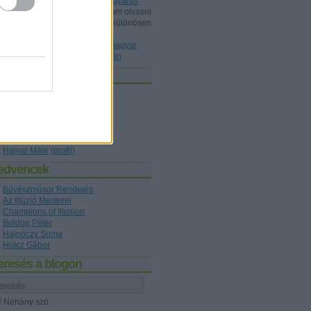
Dunából kimentett kínai gyöngyárus
Shisho:
Érdeklődéssel szoktam olvasni
a blogot, ez mint könyvtárost különösen
érdekelt, a könyvet ismeri P...
(
2020.10.22. 20:36
)
Az első magyar
nyelvű bűvészkönyv nyomában
zerzők
Holcz Gábor
(
profil
)
Kelle Botond
(
profil
)
figaro1
(
profil
)
Hajnóczy Soma
(
profil
)
Boldog Péter
(
profil
)
Hajnal Máté
(
profil
)
edvencek
Bűvészműsor Rendelés
Az Illúzió Mesterei
Champions of Illusion
Boldog Péter
Hajnóczy Soma
Holcz Gábor
eresés a blogon
Néhány szó