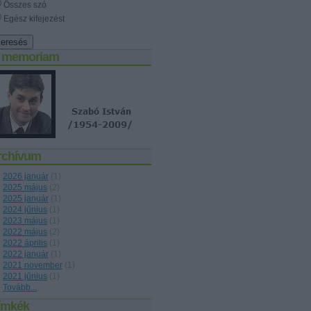
Összes szó
Egész kifejezést
n memoriam
rchívum
2026 január
(
1
)
2025 május
(
2
)
2025 január
(
1
)
2024 június
(
1
)
2023 május
(
1
)
2022 május
(
2
)
2022 április
(
1
)
2022 január
(
1
)
2021 november
(
1
)
2021 június
(
1
)
Tovább
...
ímkék