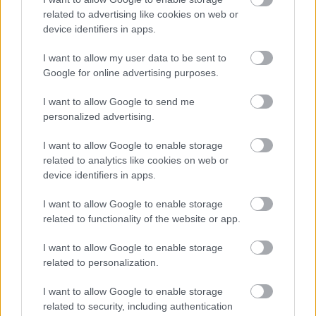
related to advertising like cookies on web or
device identifiers in apps.
I want to allow my user data to be sent to
Google for online advertising purposes.
I want to allow Google to send me
personalized advertising.
I want to allow Google to enable storage
related to analytics like cookies on web or
device identifiers in apps.
I want to allow Google to enable storage
A bűvészet története - Mikromágia
related to functionality of the website or app.
Kelle Botond
•
2008. szeptember 11.
0
I want to allow Google to enable storage
related to personalization.
Pár éve készített a BBC egy dokumentumfilmet a
mikromágiáról, amiben többek között az alábbi
I want to allow Google to enable storage
sztárok szólalnak meg: Jason Latimer, Penn and
related to security, including authentication