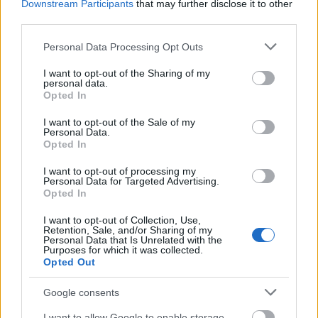
Downstream Participants
that may further disclose it to other
72 évesen elvállalta a Strictly Come Dancing (a
third parties.
Szombat esti láz eredetije) műsorban való
szereplést. A zsűri minden egyes adásban darabokra
Please note that this website/app uses one or more Google
Personal Data Processing Opt Outs
szedte, de a nézők többször megmentették…
services and may gather and store information including but
not limited to your visit or usage behaviour. You may click to
I want to opt-out of the Sharing of my
personal data.
grant or deny consent to Google and its third-party tags to
You'll like this, not a lot... - Best of
Opted In
use your data for below specified purposes in below Google
the Paul Daniels Magic Show
consent section.
I want to opt-out of the Sale of my
Personal Data.
Kelle Botond
•
2009. február 22.
0
Opted In
I want to opt-out of processing my
Tessék a play ikonra kattintani és szép nyugodtan
Personal Data for Targeted Advertising.
hátradőlni, a következő egy óra előadója: Paul
Opted In
Daniels.
I want to opt-out of Collection, Use,
Retention, Sale, and/or Sharing of my
Personal Data that Is Unrelated with the
Purposes for which it was collected.
Opted Out
Google consents
I want to allow Google to enable storage