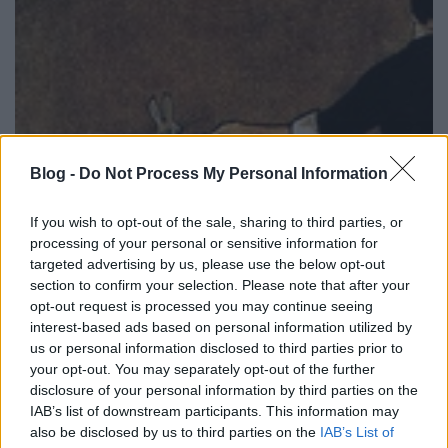
Blog -
Do Not Process My Personal Information
If you wish to opt-out of the sale, sharing to third parties, or
processing of your personal or sensitive information for
targeted advertising by us, please use the below opt-out
section to confirm your selection. Please note that after your
opt-out request is processed you may continue seeing
Paul Daniels a "Szombat esti lázban"
interest-based ads based on personal information utilized by
us or personal information disclosed to third parties prior to
Kelle Botond
•
2010. november 29.
1
your opt-out. You may separately opt-out of the further
disclosure of your personal information by third parties on the
IAB’s list of downstream participants. This information may
Ugyan nem szigorúan vett bűvészkedés, de
also be disclosed by us to third parties on the
IAB’s List of
gondoltam lemegyek kicsit bulvárba. Paul Daniels