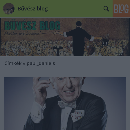
Bűvész blog
Címkék
»
paul_daniels