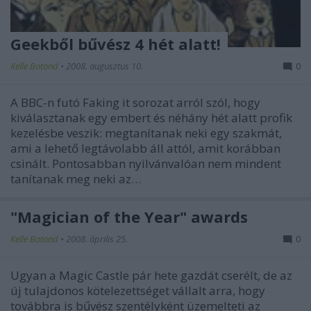
Geekből bűvész 4 hét alatt!
Kelle Botond
•
2008. augusztus 10.
0
A BBC-n futó Faking it sorozat arról szól, hogy
kiválasztanak egy embert és néhány hét alatt profik
kezelésbe veszik: megtanítanak neki egy szakmát,
ami a lehető legtávolabb áll attól, amit korábban
csinált. Pontosabban nyilvánvalóan nem mindent
tanítanak meg neki az…
"Magician of the Year" awards
Kelle Botond
•
2008. április 25.
0
Ugyan a Magic Castle pár hete gazdát cserélt, de az
új tulajdonos kötelezettséget vállalt arra, hogy
továbbra is bűvész szentélyként üzemelteti az