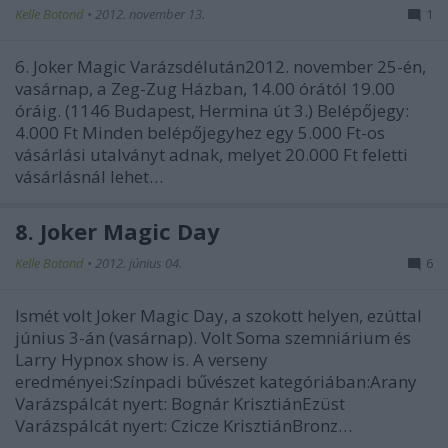
Kelle Botond
•
2012. november 13.
1
6. Joker Magic Varázsdélután2012. november 25-én,
vasárnap, a Zeg-Zug Házban, 14.00 órától 19.00
óráig. (1146 Budapest, Hermina út 3.) Belépőjegy:
4.000 Ft Minden belépőjegyhez egy 5.000 Ft-os
vásárlási utalványt adnak, melyet 20.000 Ft feletti
vásárlásnál lehet…
8. Joker Magic Day
Kelle Botond
•
2012. június 04.
6
Ismét volt Joker Magic Day, a szokott helyen, ezúttal
június 3-án (vasárnap). Volt Soma szemniárium és
Larry Hypnox show is. A verseny
eredményei:Színpadi bűvészet kategóriában:Arany
Varázspálcát nyert: Bognár KrisztiánEzüst
Varázspálcát nyert: Czicze KrisztiánBronz…