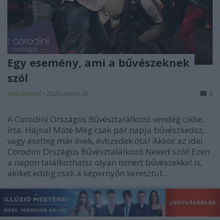
Egy esemény, ami a bűvészeknek
szól
Kelle Botond
•
2020. június 26.
0
A Corodini Országos Bűvésztalálkozó vendég cikke,
írta: Hajnal Máté Még csak pár napja bűvészkedsz,
vagy esetleg már évek, évtizedek óta? Akkor az idei
Corodini Országos Bűvésztalálkozó Neked szól! Ezen
a napon találkozhatsz olyan ismert bűvészekkel is,
akiket eddig csak a képernyőn keresztül…