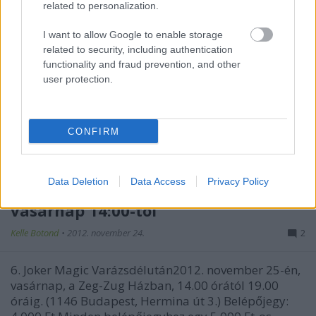
related to personalization.
I want to allow Google to enable storage
related to security, including authentication
functionality and fraud prevention, and other
user protection.
CONFIRM
Data Deletion
Data Access
Privacy Policy
Joker Magic Varázsdélután -
vasárnap 14:00-tól
Kelle Botond
•
2012. november 24.
2
6. Joker Magic Varázsdélután2012. november 25-én,
vasárnap, a Zeg-Zug Házban, 14.00 órától 19.00
óráig. (1146 Budapest, Hermina út 3.) Belépőjegy: