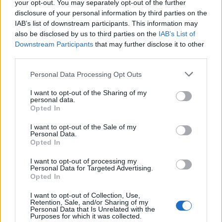
your opt-out. You may separately opt-out of the further
Kelle Botond
•
2014. szeptember 02.
3
disclosure of your personal information by third parties on the
IAB’s list of downstream participants. This information may
FIGYELEM! FONTOS INFORMÁCIÓK A VERSENNYEL
also be disclosed by us to third parties on the
IAB’s List of
KAPCSOLATBAN - A CORODINI BŰVÉSZEGYESÜLET
Downstream Participants
that may further disclose it to other
KÖZLEMÉNYE: A Corodini Kupa előzsűrizésének
third parties.
menete.Mivel az előzsűrizés fogalma újdonság a
Please note that this website/app uses one or more Google
Personal Data Processing Opt Outs
Corodini Kupák történetében, ezért alább röviden
services and may gather and store information including but
összefoglalnánk az ezzel kapcsolatos…
not limited to your visit or usage behaviour. You may click to
I want to opt-out of the Sharing of my
personal data.
grant or deny consent to Google and its third-party tags to
Opted In
26. Corodini Bűvésztalálkozó -
use your data for below specified purposes in below Google
consent section.
október 13.
I want to opt-out of the Sale of my
Personal Data.
Opted In
Kelle Botond
•
2013. szeptember 04.
0
I want to opt-out of processing my
Personal Data for Targeted Advertising.
Idén is lesz Corodini bűvésztalálkozó. A rendezvény a
Opted In
tavalyi helyszínen, Budapesten a Vasas
Táncegyüttes művelődési központjában lesz 2013.
I want to opt-out of Collection, Use,
október 13-án vasárnap! Idén is lesz verseny,
Retention, Sale, and/or Sharing of my
Personal Data that Is Unrelated with the
szeminárium és gála. Jegyár: elővételben 4500 Ft, a
Purposes for which it was collected.