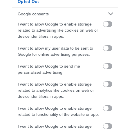
helyszínen (ha lesz még…
Opted Out
Google consents
Lassan vége a válságnak a
I want to allow Google to enable storage
rendezvénypiacon?
related to advertising like cookies on web or
Kelle Botond
•
2013. február 18.
2
device identifiers in apps.
I want to allow my user data to be sent to
Az utóbbi időben sorra jelennek meg felmérések és
Google for online advertising purposes.
statisztikai adatok alapján készült cikkek, amik arról
szólnak, hogy 2012-ben megindult felfelé a
I want to allow Google to send me
rendezvénypiac. Lassan újra elkezdenek több
personalized advertising.
fellépőt és ezzel együtt több bűvészt hívni azokra a
rendezvényekre is, ahol 2008…
I want to allow Google to enable storage
related to analytics like cookies on web or
device identifiers in apps.
I want to allow Google to enable storage
related to functionality of the website or app.
I want to allow Google to enable storage