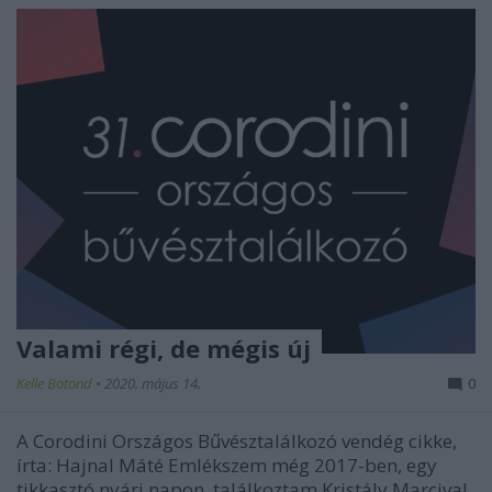
Valami régi, de mégis új
Kelle Botond
•
2020. május 14.
0
A Corodini Országos Bűvésztalálkozó vendég cikke,
írta: Hajnal Máté Emlékszem még 2017-ben, egy
tikkasztó nyári napon, találkoztam Kristály Marcival