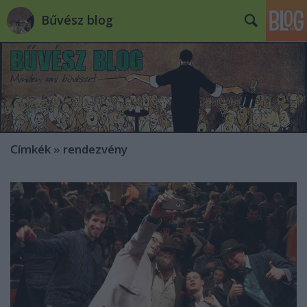
Bűvész blog
Címkék
»
rendezvény