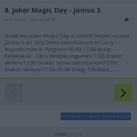
8. Joker Magic Day - június 3.
Kelle Botond
•
2012. április 09.
1
Ismét lesz Joker Magic Day, a szokott helyen, ezúttal
június 3-án. Lesz Soma szemniárium és Larry
Hypnox show is. Program:10.00-17.00 óráig:
Kellékvásár - ide a belépés ingyenes11.00 órakor:
verseny13.00 órakor: Soma szeminárium15.00
órakor: verseny17.00-20.00 óráig: Tombola,…
SÜTI BEÁLLÍTÁSOK MÓDOSÍTÁSA
mobil
|
teljes