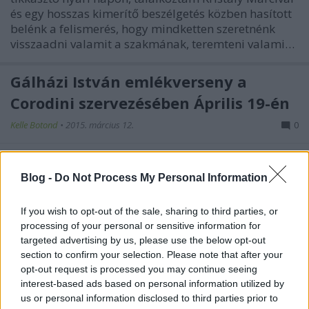
és egy hosszas kimerítő beszélgetés közben hasított
belénk a felismerés, hogy mindketten szeretnénk
visszaadni valamit a szakmának, teremteni valami…
Gálházi István emlékverseny a
Corodini szervezésében Április 19-én
Kelle Botond
•
2015. március 12.
0
Egy hónap múlva nagyszabású bűvészrendezvény
lesz a szokott helyen a Vasas művházban a Corodini
Blog -
Do Not Process My Personal Information
szervezésében. Lesz verseny, szeminárium, gála,
kellékvásár. Programok: - Bűvészverseny: nincs
If you wish to opt-out of the sale, sharing to third parties, or
előválogató, bárki jelentkezhet, de a versenyzők
processing of your personal or sensitive information for
létszáma korlátozott, max. 8…
targeted advertising by us, please use the below opt-out
section to confirm your selection. Please note that after your
opt-out request is processed you may continue seeing
További információ az október 12-i
interest-based ads based on personal information utilized by
Corodini versennyel kapcsolatban
us or personal information disclosed to third parties prior to