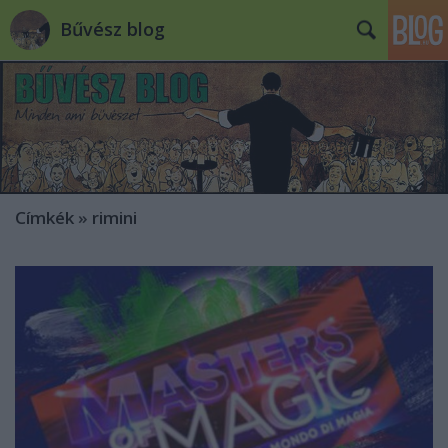
Bűvész blog
Címkék
»
rimini