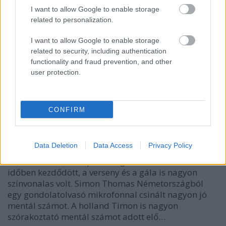
I want to allow Google to enable storage
related to personalization.
I want to allow Google to enable storage
related to security, including authentication
functionality and fraud prevention, and other
user protection.
CONFIRM
FISM 2015 - 2. nap
Kelle Botond
•
2015. július 08.
0
Data Deletion
Data Access
Privacy Policy
A szervezők összekapták magukat. Kedden minden
időben kezdődött, a verseny és a gála is nagyon
színvonalas volt. Simon Thomas Németországból
egy gondolatolvasó mikrofonnal csinált nagyon jó
mentál számot. A holland Timon is nagyon
szórakoztató mentál számot adott elő…