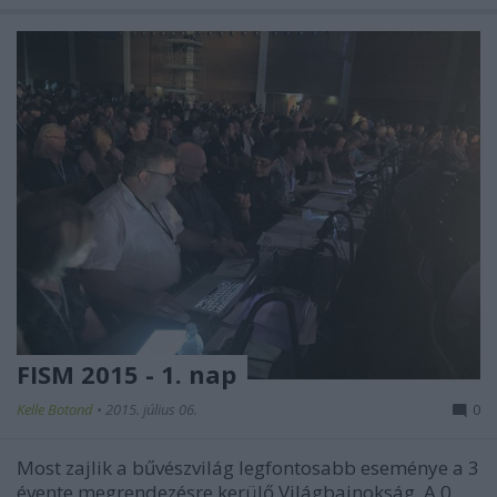
FISM 2015 - 1. nap
Kelle Botond
•
2015. július 06.
0
Most zajlik a bűvészvilág legfontosabb eseménye a 3
évente megrendezésre kerülő Világbajnokság. A 0.