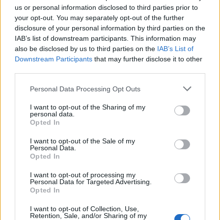
FISM 2015 - 4. nap
us or personal information disclosed to third parties prior to
Kelle Botond
•
2015. július 10.
0
your opt-out. You may separately opt-out of the further
disclosure of your personal information by third parties on the
IAB’s list of downstream participants. This information may
A close-up verseny lezárult, a színapdiban viszont
also be disclosed by us to third parties on the
IAB’s List of
nagyon erős nap volt. A függöny viszont megint
Downstream Participants
that may further disclose it to other
elromlott, és mivel sajnos nincs közvetlen
third parties.
kommunikáció a backstage és a zsűri között ezért le
kellett állítani egy versenyzőt, mivel még nem volt
Please note that this website/app uses one or more Google
Personal Data Processing Opt Outs
bent minden zsűritag. Zuk &…
services and may gather and store information including but
not limited to your visit or usage behaviour. You may click to
I want to opt-out of the Sharing of my
personal data.
grant or deny consent to Google and its third-party tags to
Opted In
use your data for below specified purposes in below Google
consent section.
I want to opt-out of the Sale of my
Personal Data.
Opted In
I want to opt-out of processing my
Personal Data for Targeted Advertising.
Opted In
I want to opt-out of Collection, Use,
Retention, Sale, and/or Sharing of my