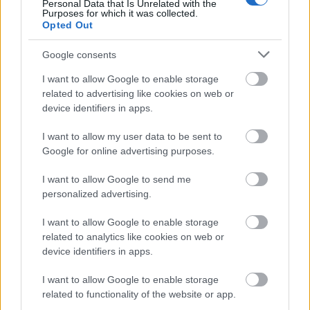
Personal Data that Is Unrelated with the
Purposes for which it was collected.
Opted Out
Google consents
FISM 2015 - 3. nap - Kőhalmi Ferenc
I want to allow Google to enable storage
és Nagy Csaba versenynapja
related to advertising like cookies on web or
device identifiers in apps.
Kelle Botond
•
2015. július 09.
0
I want to allow my user data to be sent to
A színapdi függöny rendszer felmonta a szolgálatot,
Google for online advertising purposes.
így a műsorszámok közötti átállások teljes sötétben
zajlanak a színpadon. Itthon nyilván mindenki ezt a
I want to allow Google to send me
personalized advertising.
napot várta leginkább Ferenc és Csaba miatt. Alexis
Arts (Olaszország) börtön temaitkájú illúzió
I want to allow Google to enable storage
számával…
related to analytics like cookies on web or
device identifiers in apps.
I want to allow Google to enable storage
related to functionality of the website or app.