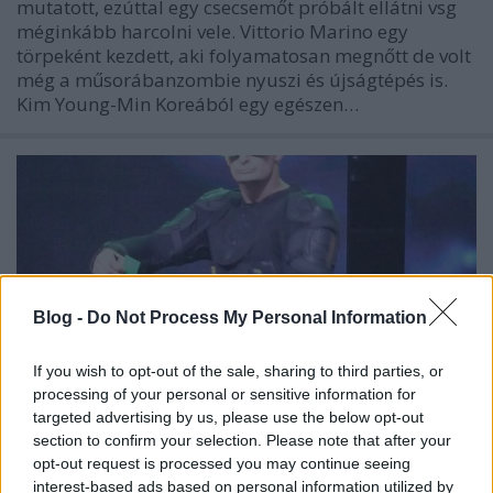
mutatott, ezúttal egy csecsemőt próbált ellátni vsg
méginkább harcolni vele. Vittorio Marino egy
törpeként kezdett, aki folyamatosan megnőtt de volt
még a műsorábanzombie nyuszi és újságtépés is.
Kim Young-Min Koreából egy egészen…
Blog -
Do Not Process My Personal Information
If you wish to opt-out of the sale, sharing to third parties, or
processing of your personal or sensitive information for
targeted advertising by us, please use the below opt-out
section to confirm your selection. Please note that after your
opt-out request is processed you may continue seeing
interest-based ads based on personal information utilized by