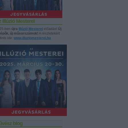
 Illúzió Mesterei
25-ben
újra
Illúzió Mesterei
előadás!
Új
llépők, új műsorszámok!
A részletekért
tints ide:
www.illuziomesterei.hu
űvész blog