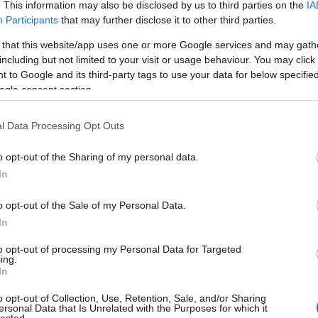
. This information may also be disclosed by us to third parties on the
IA
a 
Participants
that may further disclose it to other third parties.
A 
 that this website/app uses one or more Google services and may gath
Az
including but not limited to your visit or usage behaviour. You may click 
go
 to Google and its third-party tags to use your data for below specifi
Ne
ogle consent section.
tű
Ta
l Data Processing Opt Outs
A 
bű
o opt-out of the Sharing of my personal data.
In
Ma
A 
o opt-out of the Sale of my Personal Data.
In
F
to opt-out of processing my Personal Data for Targeted
ing.
In
o opt-out of Collection, Use, Retention, Sale, and/or Sharing
ersonal Data that Is Unrelated with the Purposes for which it
lected.