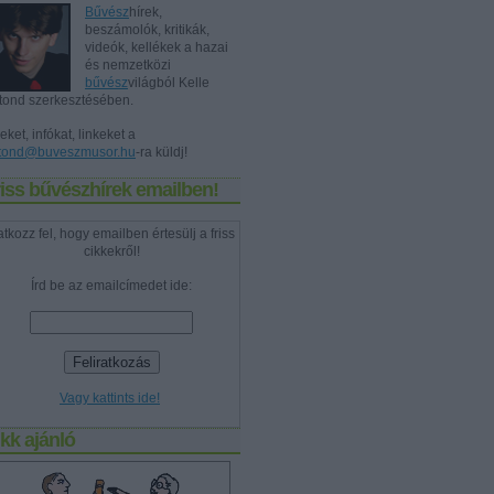
Bűvész
hírek,
beszámolók, kritikák,
videók, kellékek a hazai
és nemzetközi
bűvész
világból Kelle
tond szerkesztésében.
eket, infókat, linkeket a
tond@buveszmusor.hu
-ra küldj!
iss bűvészhírek emailben!
atkozz fel, hogy emailben értesülj a friss
cikkekről!
Írd be az emailcímedet ide:
Vagy kattints ide!
kk ajánló