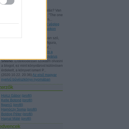
Beszámoló a bűvész Európa-
bajnokságról - FISM 2024
aang:
@Kelle Botond: És, csalás? Van
tudományos magyarázat erre: "The one
he bent with me peering over h...
(
2021.07.25. 19:15
)
Uri Geller végleg
"megtért": bűvészkongresszusokon
szemináriumozik
Shisho:
Szerintem itt is arról van szó,
hogy egy ennyire kidolgozott figura,
brand esetén fontos, hogy már...
(
2021.02.26. 18:22
)
Rodolfo és a
Dunából kimentett kínai gyöngyárus
Shisho:
Érdeklődéssel szoktam olvasni
a blogot, ez mint könyvtárost különösen
érdekelt, a könyvet ismeri P...
(
2020.10.22. 20:36
)
Az első magyar
nyelvű bűvészkönyv nyomában
zerzők
Holcz Gábor
(
profil
)
Kelle Botond
(
profil
)
figaro1
(
profil
)
Hajnóczy Soma
(
profil
)
Boldog Péter
(
profil
)
Hajnal Máté
(
profil
)
edvencek