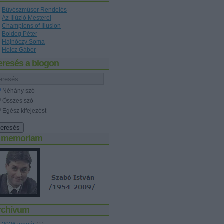
Bűvészműsor Rendelés
Az Illúzió Mesterei
Champions of Illusion
Boldog Péter
Hajnóczy Soma
Holcz Gábor
eresés a blogon
Néhány szó
Összes szó
Egész kifejezést
n memoriam
rchívum