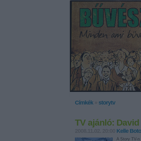
Címkék
»
storytv
TV ajánló: David
2008.11.02. 20:00
Kelle Bot
A Story TV-n 