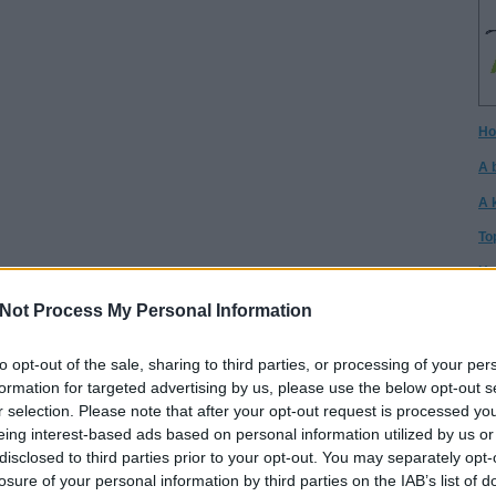
Ho
A 
A 
To
Ho
I h
Not Process My Personal Information
A 
gy
to opt-out of the sale, sharing to third parties, or processing of your per
formation for targeted advertising by us, please use the below opt-out s
Cs
r selection. Please note that after your opt-out request is processed y
Cs
eing interest-based ads based on personal information utilized by us or
disclosed to third parties prior to your opt-out. You may separately opt-
It
losure of your personal information by third parties on the IAB’s list of
Té