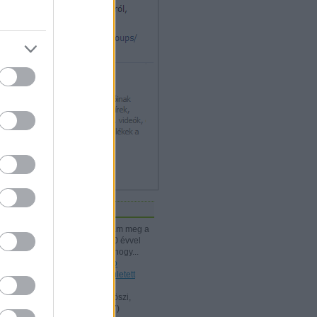
iss topikok
kissiú:
Nagymamámtól kaptam meg a
25 Kártyatrükköt, amit ő kb. 20 évvel
korábban vehetett. (Jó tudni, hogy...
(
2024.12.03. 18:24
)
A Rodolfo
bűvészdobozok - 110 éve született
Rodolfo
Kelle Botond:
@Omcsesz: Köszi,
javítottam.
(
2024.06.18. 10:17
)