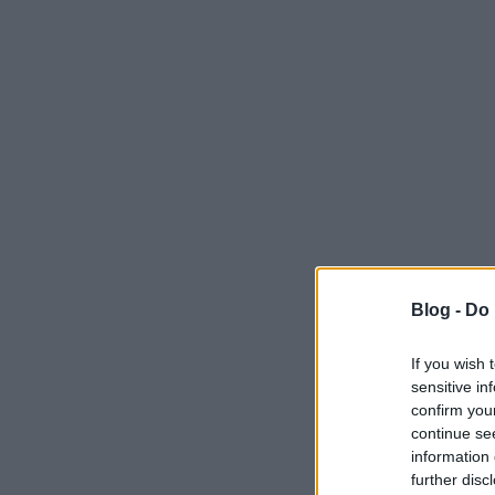
Blog -
Do 
If you wish 
sensitive in
confirm you
continue se
information 
further disc