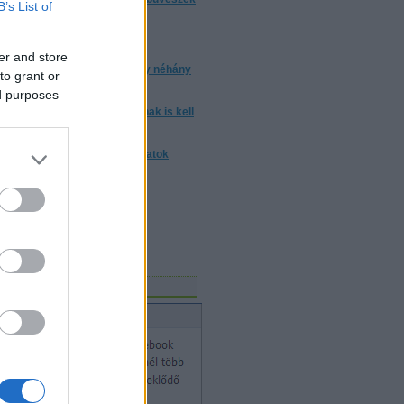
B’s List of
trükkjeiket?
torrentezésről
er and store
 a bizonyos 10 000 óra, avagy néhány
to grant or
ndolat a gyakorlásról
ed purposes
m elég ártatlannak lenni. Annak is kell
nni
nulj trükköt! - trükkmagyarázatok
Mosolygó Kórház Alapítvány
vészeket keres!
gicSports
bűvészet hete
acebook