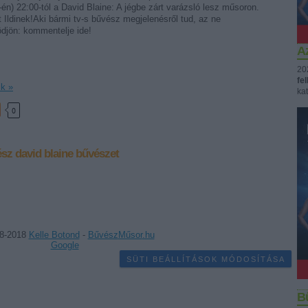
én) 22:00-tól a David Blaine: A jégbe zárt varázsló lesz műsoron.
t Ildinek!Aki bármi tv-s bűvész megjelenésről tud, az ne
djön: kommentelje ide!
Az
20
fe
ik »
kat
0
ész
david blaine
bűvészet
8-2018
Kelle Botond
-
Bűvész
Műsor
.hu
Google
SÜTI BEÁLLÍTÁSOK MÓDOSÍTÁSA
B