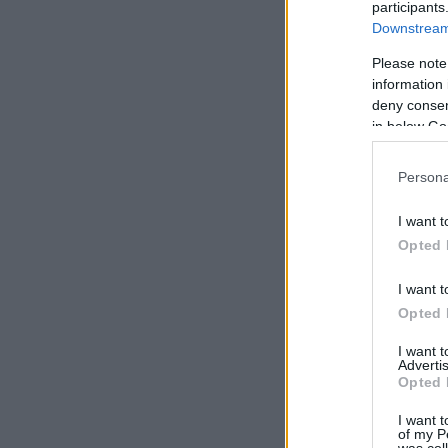
participants
Downstream 
Please note
information 
deny consent
in below Go
Persona
I want t
Opted 
I want t
Opted 
I want 
Advertis
Opted 
I want t
of my P
was col