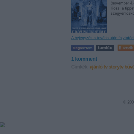
(november 4.-
Köszi a tippe
szégyenlőskö
A bejegyzés a tovább után folytatód
Tetszik
1
komment
Címkék:
ajánló
tv
storytv
bűv
© 200