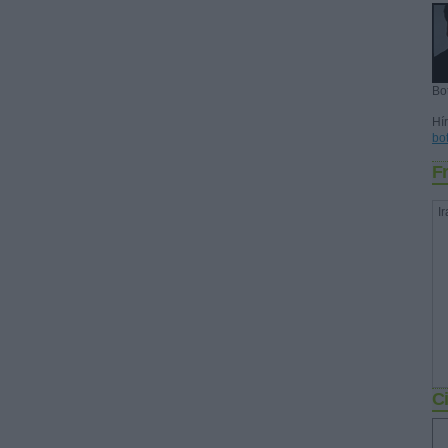
Bo
Hír
bo
Fr
Ir
Ci