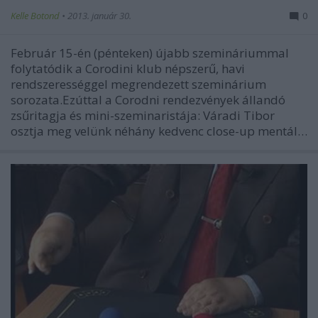
Kelle Botond
•
2013. január 30.
0
Február 15-én (pénteken) újabb szemináriummal
folytatódik a Corodini klub népszerű, havi
rendszerességgel megrendezett szeminárium
sorozata.Ezúttal a Corodni rendezvények állandó
zsűritagja és mini-szeminaristája: Váradi Tibor
osztja meg velünk néhány kedvenc close-up mentál…