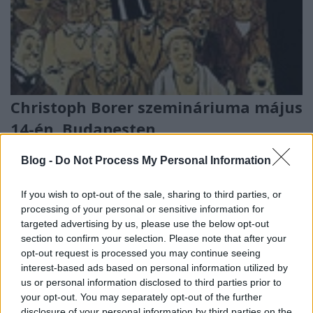
Christoph Borer szemináriuma május
14-én, Budapesten
Kelle Botond
•
2013. április 02.
17
Blog -
Do Not Process My Personal Information
A Figaro Bűvészklub és a Corodini Országos Bűvész
If you wish to opt-out of the sale, sharing to third parties, or
Egyesület szervezésében Magyarországra látogat a
processing of your personal or sensitive information for
neves svájci bűvész Christoph Borer, aki többek
targeted advertising by us, please use the below opt-out
között a híres Get Sharky trükk kitalálója. Május 14-
section to confirm your selection. Please note that after your
én különleges szeminárium keretében osztja meg
opt-out request is processed you may continue seeing
mutatványait a…
interest-based ads based on personal information utilized by
us or personal information disclosed to third parties prior to
your opt-out. You may separately opt-out of the further
disclosure of your personal information by third parties on the