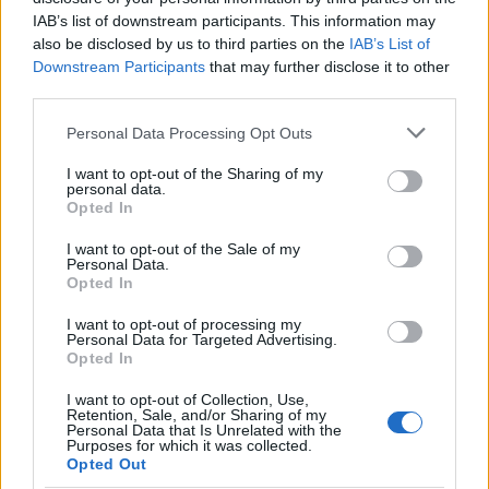
IAB’s list of downstream participants. This information may
also be disclosed by us to third parties on the
IAB’s List of
Downstream Participants
that may further disclose it to other
third parties.
Please note that this website/app uses one or more Google
Personal Data Processing Opt Outs
services and may gather and store information including but
not limited to your visit or usage behaviour. You may click to
I want to opt-out of the Sharing of my
personal data.
grant or deny consent to Google and its third-party tags to
Opted In
use your data for below specified purposes in below Google
consent section.
I want to opt-out of the Sale of my
Personal Data.
Opted In
I want to opt-out of processing my
Personal Data for Targeted Advertising.
Opted In
I want to opt-out of Collection, Use,
Retention, Sale, and/or Sharing of my
Habók János szeminárium április 12-
Personal Data that Is Unrelated with the
Purposes for which it was collected.
én a Corodiniben
Opted Out