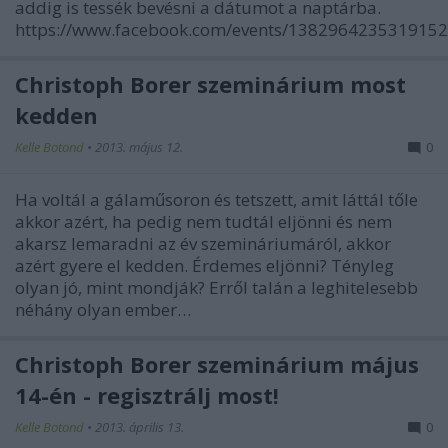
addig is tessék bevésni a dátumot a naptárba.
https://www.facebook.com/events/1382964235319152
Christoph Borer szeminárium most
kedden
Kelle Botond
•
2013. május 12.
0
Ha voltál a gálaműsoron és tetszett, amit láttál tőle
akkor azért, ha pedig nem tudtál eljönni és nem
akarsz lemaradni az év szemináriumáról, akkor
azért gyere el kedden. Érdemes eljönni? Tényleg
olyan jó, mint mondják? Erről talán a leghitelesebb
néhány olyan ember…
Christoph Borer szeminárium május
14-én - regisztrálj most!
Kelle Botond
•
2013. április 13.
0