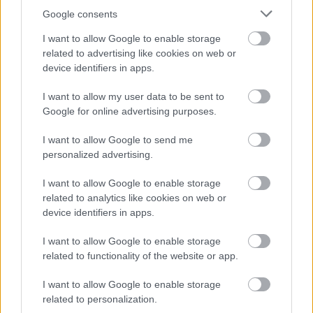
Kelle Botond
•
2013. április 01.
1
Google consents
Ismét szeminárium a Corodiniben. Ezúttal az ország
I want to allow Google to enable storage
related to advertising like cookies on web or
egyik legjobb és legtapasztaltabb close-up bűvésze
device identifiers in apps.
osztja meg a titkait veletek. János több mint 25 éve
hivatásos bűvész, tanítványai közül a legsikeresebb
I want to allow my user data to be sent to
Czékmann Katalin évek óta Las Vegasban lép fel. A
Google for online advertising purposes.
szeminárium témája…
I want to allow Google to send me
Szabó István Szeminárium a
personalized advertising.
Corodiniben - március 22.
I want to allow Google to enable storage
related to analytics like cookies on web or
Kelle Botond
•
2013. március 14.
0
device identifiers in apps.
Folytatódik a Corodini Bűvészklub szeminárium
I want to allow Google to enable storage
sorozata! Március 22-én Szabó "Figaro" István, a
related to functionality of the website or app.
Figaro Bűvészbolt vezetője tart szemináriumot a
Corodini Bűvész Klubban a klubtagoknak és az
I want to allow Google to enable storage
érdeklődőknek. István a hazai Underground Magic
related to personalization.
egyik alapítója, a Corodini Országos…