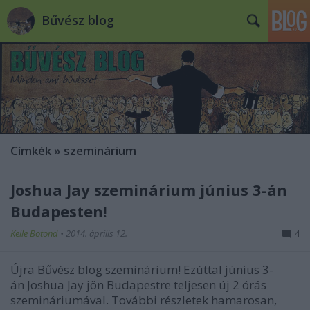
Bűvész blog
Címkék
»
szeminárium
Joshua Jay szeminárium június 3-án
Budapesten!
Kelle Botond
•
2014. április 12.
4
Újra Bűvész blog szeminárium! Ezúttal június 3-
án Joshua Jay jön Budapestre teljesen új 2 órás
szemináriumával. További részletek hamarosan,