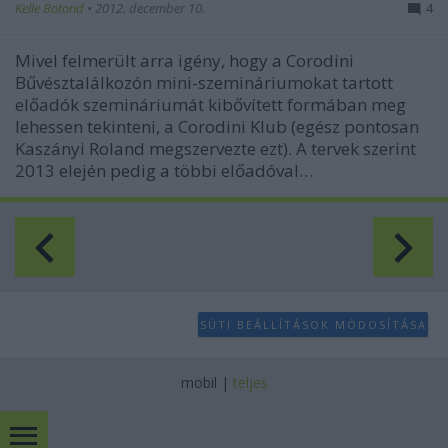
Kelle Botond
•
2012. december 10.
4
Mivel felmerült arra igény, hogy a Corodini
Bűvésztalálkozón mini-szemináriumokat tartott
előadók szemináriumát kibővített formában meg
lehessen tekinteni, a Corodini Klub (egész pontosan
Kaszányi Roland megszervezte ezt). A tervek szerint
2013 elején pedig a többi előadóval…
SÜTI BEÁLLÍTÁSOK MÓDOSÍTÁSA
mobil
|
teljes